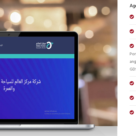
Ag
Por
ang
GDS