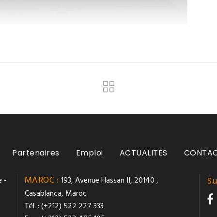
Partenaires
Emploi
ACTUALITES
CONTA
MAROC :
 -
193, Avenue Hassan II, 20140 ,
Su
Casablanca, Maroc
Tél. : (+212) 522 227 333