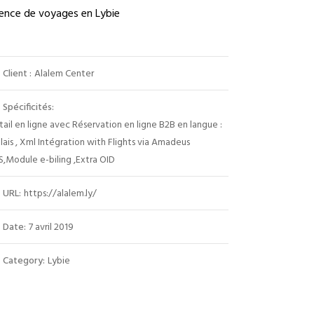
ence de voyages en Lybie
Client :
Alalem Center
Spécificités:
tail en ligne avec Réservation en ligne B2B en langue :
lais , Xml Intégration with Flights via Amadeus
,Module e-biling ,Extra OID
URL:
https://alalem.ly/
Date:
7 avril 2019
Category:
Lybie