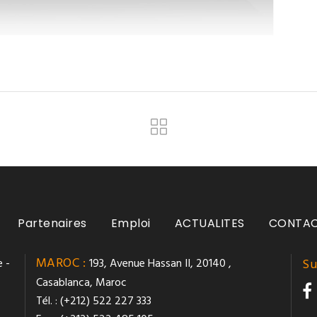
Partenaires
Emploi
ACTUALITES
CONTA
MAROC :
 -
193, Avenue Hassan II, 20140 ,
Su
Casablanca, Maroc
Tél. : (+212) 522 227 333