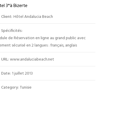
el 3*à Bizerte
Client:
Hôtel Andalucia Beach
Spécificités:
ule de Réservation en ligne au grand public avec
ement sécurisé en 2 langues : français, anglais
URL:
www.andaluciabeach.net
Date:
1 juillet 2013
Category:
Tunisie