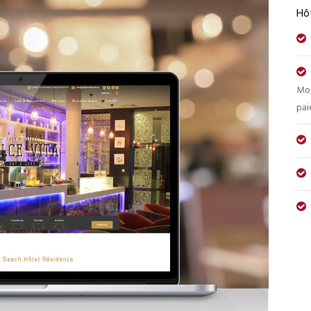
Hôt
Mod
pai