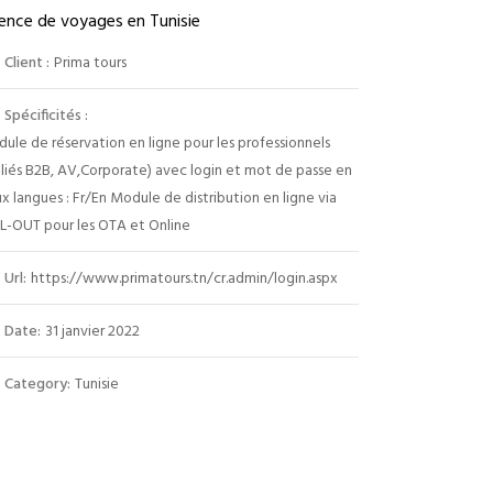
ence de voyages en Tunisie
Client :
Prima tours
Spécificités :
ule de réservation en ligne pour les professionnels
filiés B2B, AV,Corporate) avec login et mot de passe en
x langues : Fr/En Module de distribution en ligne via
-OUT pour les OTA et Online
Url:
https://www.primatours.tn/cr.admin/login.aspx
Date:
31 janvier 2022
Category:
Tunisie