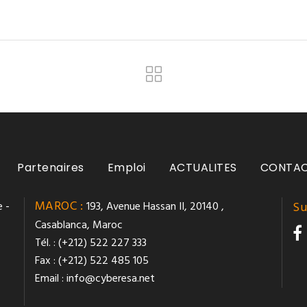
Partenaires
Emploi
ACTUALITES
CONTA
MAROC :
 -
193, Avenue Hassan II, 20140 ,
Su
Casablanca, Maroc
Tél. : (+212) 522 227 333
Fax : (+212) 522 485 105
Email :
info@cyberesa.net