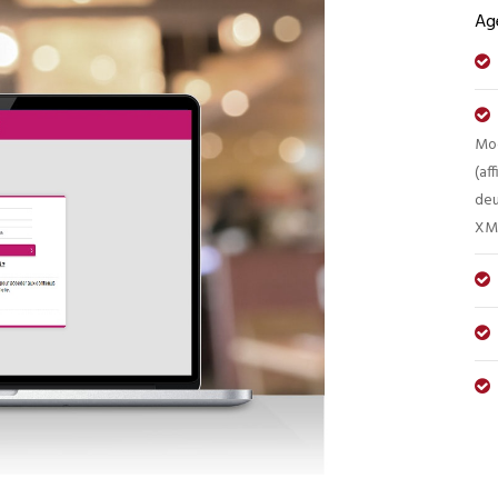
Ag
Mod
(af
deu
XML