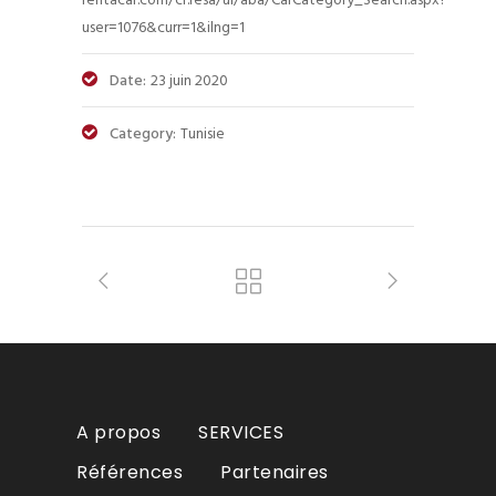
rentacar.com/cr.resa/ui/aba/CarCategory_Search.aspx?
user=1076&curr=1&ilng=1
Date:
23 juin 2020
Category:
Tunisie
A propos
SERVICES
Références
Partenaires