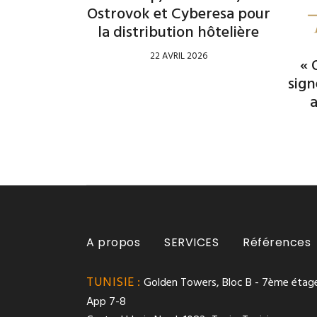
Ostrovok et Cyberesa pour
la distribution hôtelière
22 AVRIL 2026
« 
sig
A propos
SERVICES
Références
TUNISIE :
Golden Towers, Bloc B - 7ème étage
App 7-8