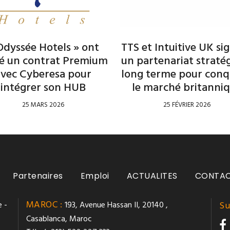
Odyssée Hotels » ont
TTS et Intuitive UK si
né un contrat Premium
un partenariat straté
avec Cyberesa pour
long terme pour conq
intégrer son HUB
le marché britanni
25 MARS 2026
25 FÉVRIER 2026
Partenaires
Emploi
ACTUALITES
CONTA
MAROC :
 -
193, Avenue Hassan II, 20140 ,
Su
Casablanca, Maroc