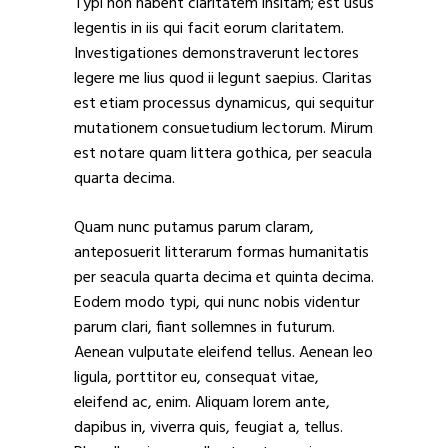
Typi non habent claritatem insitam; est usus
legentis in iis qui facit eorum claritatem.
Investigationes demonstraverunt lectores
legere me lius quod ii legunt saepius. Claritas
est etiam processus dynamicus, qui sequitur
mutationem consuetudium lectorum. Mirum
est notare quam littera gothica, per seacula
quarta decima.
Quam nunc putamus parum claram,
anteposuerit litterarum formas humanitatis
per seacula quarta decima et quinta decima.
Eodem modo typi, qui nunc nobis videntur
parum clari, fiant sollemnes in futurum.
Aenean vulputate eleifend tellus. Aenean leo
ligula, porttitor eu, consequat vitae,
eleifend ac, enim. Aliquam lorem ante,
dapibus in, viverra quis, feugiat a, tellus.