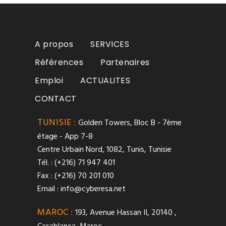
A propos
SERVICES
Références
Partenaires
Emploi
ACTUALITES
CONTACT
TUNISIE :
Golden Towers, Bloc B - 7ème
étage - App 7-8
Centre Urbain Nord, 1082, Tunis, Tunisie
Tél. : (+216) 71 947 401
Fax : (+216) 70 201 010
Email :
info@cyberesa.net
MAROC :
193, Avenue Hassan II, 20140 ,