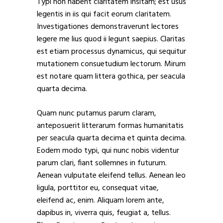
Typi non habent claritatem insitam; est usus
legentis in iis qui facit eorum claritatem.
Investigationes demonstraverunt lectores
legere me lius quod ii legunt saepius. Claritas
est etiam processus dynamicus, qui sequitur
mutationem consuetudium lectorum. Mirum
est notare quam littera gothica, per seacula
quarta decima.
Quam nunc putamus parum claram,
anteposuerit litterarum formas humanitatis
per seacula quarta decima et quinta decima.
Eodem modo typi, qui nunc nobis videntur
parum clari, fiant sollemnes in futurum.
Aenean vulputate eleifend tellus. Aenean leo
ligula, porttitor eu, consequat vitae,
eleifend ac, enim. Aliquam lorem ante,
dapibus in, viverra quis, feugiat a, tellus.