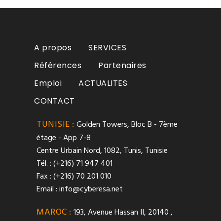
A propos
SERVICES
Références
Partenaires
Emploi
ACTUALITES
CONTACT
TUNISIE :
Golden Towers, Bloc B - 7ème
étage - App 7-8
Centre Urbain Nord, 1082, Tunis, Tunisie
Tél. : (+216) 71 947 401
Fax : (+216) 70 201 010
Email :
info@cyberesa.net
MAROC :
193, Avenue Hassan II, 20140 ,