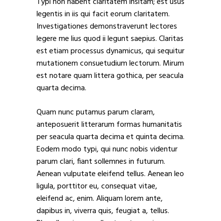
Typi non habent claritatem insitam; est usus
legentis in iis qui facit eorum claritatem.
Investigationes demonstraverunt lectores
legere me lius quod ii legunt saepius. Claritas
est etiam processus dynamicus, qui sequitur
mutationem consuetudium lectorum. Mirum
est notare quam littera gothica, per seacula
quarta decima.
Quam nunc putamus parum claram,
anteposuerit litterarum formas humanitatis
per seacula quarta decima et quinta decima.
Eodem modo typi, qui nunc nobis videntur
parum clari, fiant sollemnes in futurum.
Aenean vulputate eleifend tellus. Aenean leo
ligula, porttitor eu, consequat vitae,
eleifend ac, enim. Aliquam lorem ante,
dapibus in, viverra quis, feugiat a, tellus.