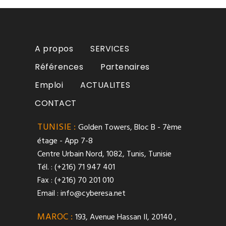
A propos
SERVICES
Références
Partenaires
Emploi
ACTUALITES
CONTACT
TUNISIE :
Golden Towers, Bloc B - 7ème
étage - App 7-8
Centre Urbain Nord, 1082, Tunis, Tunisie
Tél. : (+216) 71 947 401
Fax : (+216) 70 201 010
Email :
info@cyberesa.net
MAROC :
193, Avenue Hassan II, 20140 ,