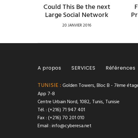
Could This Be the next
F
Large Social Network
Pr
20 JANVIER 2016
A propos
SERVICES
Références
TUNISIE :
Golden Towers, Bloc B - 7ème étage
App 7-8
Centre Urbain Nord, 1082, Tunis, Tunisie
Tél. : (+216) 71 947 401
Fax : (+216) 70 201 010
Email :
info@cyberesa.net