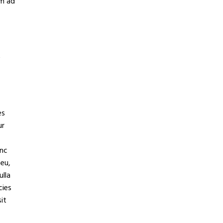
im ad
s
es
ur
unc
 eu,
ulla
cies
it