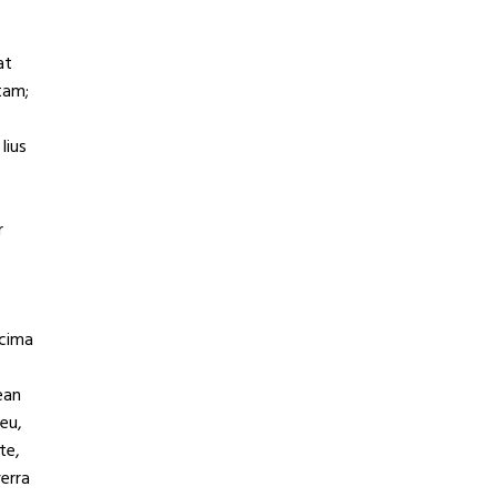
at
tam;
lius
r
ecima
ean
 eu,
te,
verra