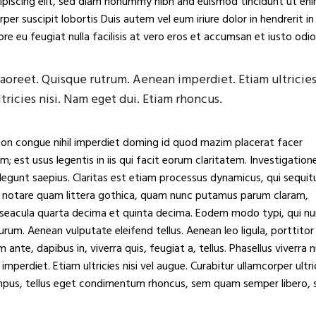
ipiscing elit, sed diam nonummy nibh and euismod tincidunt ut en
er suscipit lobortis Duis autem vel eum iriure dolor in hendrerit in
re eu feugiat nulla facilisis at vero eros et accumsan et iusto odio
 laoreet. Quisque rutrum. Aenean imperdiet. Etiam ultricie
tricies nisi. Nam eget dui. Etiam rhoncus.
ion congue nihil imperdiet doming id quod mazim placerat facer
 est usus legentis in iis qui facit eorum claritatem. Investigation
legunt saepius. Claritas est etiam processus dynamicus, qui sequit
notare quam littera gothica, quam nunc putamus parum claram,
 seacula quarta decima et quinta decima. Eodem modo typi, qui n
urum. Aenean vulputate eleifend tellus. Aenean leo ligula, porttitor
ante, dapibus in, viverra quis, feugiat a, tellus. Phasellus viverra n
mperdiet. Etiam ultricies nisi vel augue. Curabitur ullamcorper ultri
mpus, tellus eget condimentum rhoncus, sem quam semper libero, s