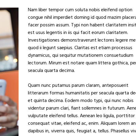
Nam liber tempor cum soluta nobis eleifend option
congue nihil imperdiet doming id quod mazim placer
facer possim assum. Typi non habent claritatem insi
est usus legentis in iis qui facit eorum claritatem.
Investigationes demonstraverunt lectores legere me 
quod ii legunt saepius. Claritas est etiam processus
dynamicus, qui sequitur mutationem consuetudium
lectorum. Mirum est notare quam littera gothica, pe
seacula quarta decima.
Quam nunc putamus parum claram, anteposuerit
litterarum formas humanitatis per seacula quarta d
et quinta decima. Eodem modo typi, qui nunc nobis
videntur parum clari, fiant sollemnes in futurum. Aen
vulputate eleifend tellus. Aenean leo ligula, porttitor
consequat vitae, eleifend ac, enim. Aliquam lorem an
dapibus in, viverra quis, feugiat a, tellus. Phasellus vi