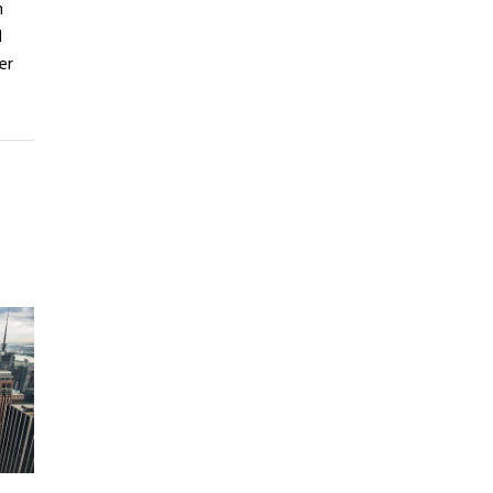
n
d
er