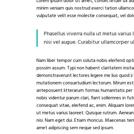
Lorem ipsum dolor sit amet, consectetuer ux ad
minim veniam quis nostrud exerci tation ullamcorp
vulputate velit esse molestie consequat, vel dolo
Phasellus viverra nulla ut metus varius
nisi vel augue. Curabitur ullamcorper ul
Nam liber tempor cum soluta nobis eleifend opt
possim assum. Typi non habent claritatem insitam;
demonstraverunt lectores legere me lius quod ii 
mutationem consuetudium lectorum. Mirum est 
anteposuerit litterarum formas humanitatis per
nobis videntur parum clari, fiant sollemnes in fut
consequat vitae, eleifend ac, enim. Aliquam lorem 
ut metus varius laoreet. Quisque rutrum. Aenean i
nisi. Nam eget dui. Etiam rhoncus. Maecenas te
amet adipiscing sem neque sed ipsum.