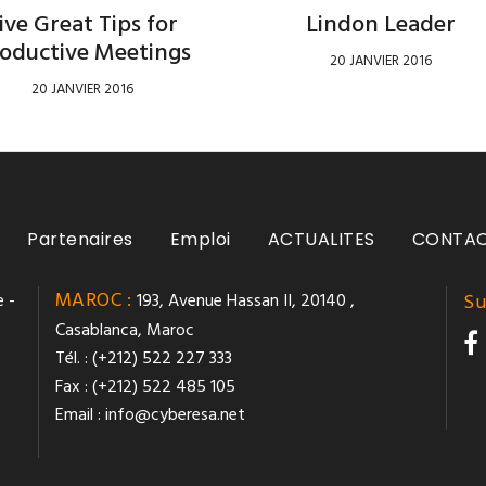
ive Great Tips for
Lindon Leader
oductive Meetings
20 JANVIER 2016
20 JANVIER 2016
Partenaires
Emploi
ACTUALITES
CONTA
MAROC :
 -
193, Avenue Hassan II, 20140 ,
Su
Casablanca, Maroc
Tél. : (+212) 522 227 333
Fax : (+212) 522 485 105
Email :
info@cyberesa.net