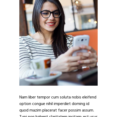
Nam liber tempor cum soluta nobis eleifend
option congue nihil imperdiet doming id
quod mazim placerat facer possim assum.
Typi non habent claritatem insitam; est usus