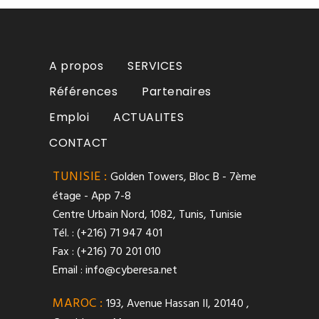
A propos
SERVICES
Références
Partenaires
Emploi
ACTUALITES
CONTACT
TUNISIE :
Golden Towers, Bloc B - 7ème
étage - App 7-8
Centre Urbain Nord, 1082, Tunis, Tunisie
Tél. : (+216) 71 947 401
Fax : (+216) 70 201 010
Email :
info@cyberesa.net
MAROC :
193, Avenue Hassan II, 20140 ,