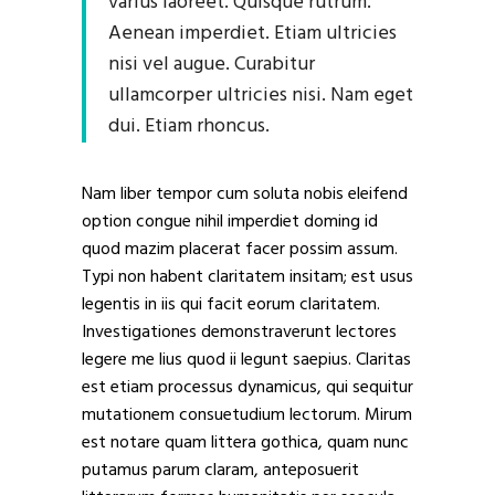
varius laoreet. Quisque rutrum.
Aenean imperdiet. Etiam ultricies
nisi vel augue. Curabitur
ullamcorper ultricies nisi. Nam eget
dui. Etiam rhoncus.
Nam liber tempor cum soluta nobis eleifend
option congue nihil imperdiet doming id
quod mazim placerat facer possim assum.
Typi non habent claritatem insitam; est usus
legentis in iis qui facit eorum claritatem.
Investigationes demonstraverunt lectores
legere me lius quod ii legunt saepius. Claritas
est etiam processus dynamicus, qui sequitur
mutationem consuetudium lectorum. Mirum
est notare quam littera gothica, quam nunc
putamus parum claram, anteposuerit