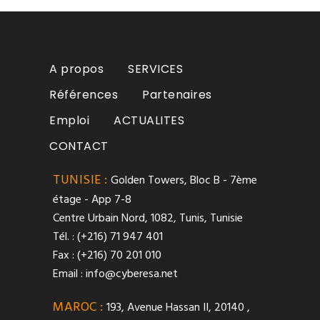
A propos
SERVICES
Références
Partenaires
Emploi
ACTUALITES
CONTACT
TUNISIE :
Golden Towers, Bloc B - 7ème
étage - App 7-8
Centre Urbain Nord, 1082, Tunis, Tunisie
Tél. : (+216) 71 947 401
Fax : (+216) 70 201 010
Email :
info@cyberesa.net
MAROC :
193, Avenue Hassan II, 20140 ,