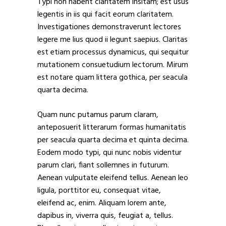
Typi non habent claritatem insitam; est usus
legentis in iis qui facit eorum claritatem.
Investigationes demonstraverunt lectores
legere me lius quod ii legunt saepius. Claritas
est etiam processus dynamicus, qui sequitur
mutationem consuetudium lectorum. Mirum
est notare quam littera gothica, per seacula
quarta decima.
Quam nunc putamus parum claram,
anteposuerit litterarum formas humanitatis
per seacula quarta decima et quinta decima.
Eodem modo typi, qui nunc nobis videntur
parum clari, fiant sollemnes in futurum.
Aenean vulputate eleifend tellus. Aenean leo
ligula, porttitor eu, consequat vitae,
eleifend ac, enim. Aliquam lorem ante,
dapibus in, viverra quis, feugiat a, tellus.